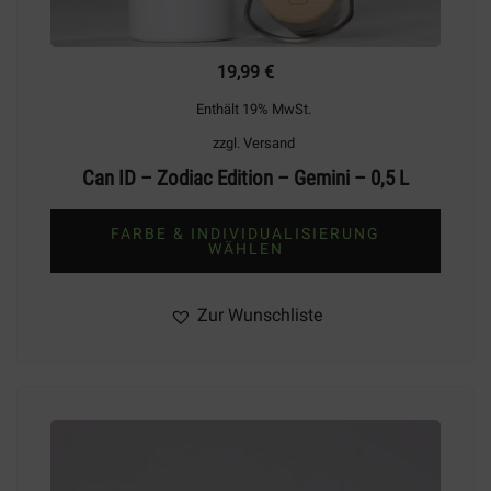
19,99
€
Enthält 19% MwSt.
zzgl.
Versand
Can ID – Zodiac Edition – Gemini – 0,5 L
FARBE & INDIVIDUALISIERUNG
WÄHLEN
Dieses
Produkt
Zur Wunschliste
weist
mehrere
Varianten
auf.
Die
Optionen