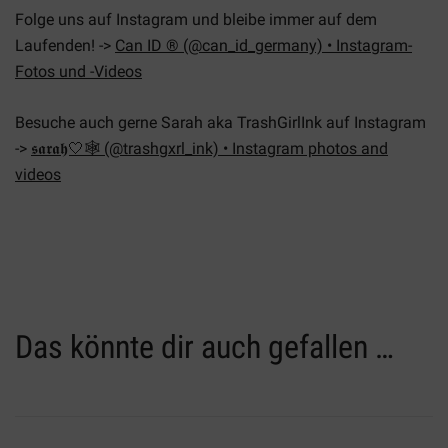
Folge uns auf Instagram und bleibe immer auf dem
Laufenden! ->
Can ID ® (@can_id_germany) • Instagram-
Fotos und -Videos
Besuche auch gerne Sarah aka TrashGirlInk auf Instagram
->
𝖘𝖆𝖗𝖆𝖍🤍🕸️ (@trashgxrl_ink) • Instagram photos and
videos
Das könnte dir auch gefallen …