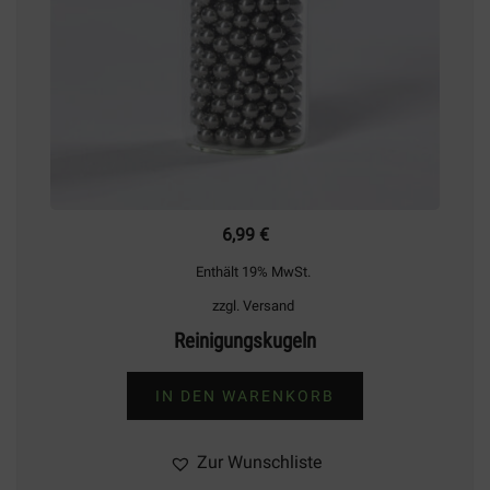
gewählt
werden
6,99
€
Enthält 19% MwSt.
zzgl.
Versand
Reinigungskugeln
IN DEN WARENKORB
Zur Wunschliste