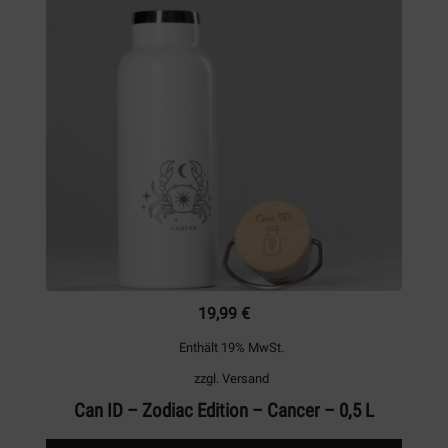
können
auf
der
Produktseite
gewählt
werden
19,99
€
Enthält 19% MwSt.
zzgl.
Versand
Can ID – Zodiac Edition – Cancer – 0,5 L