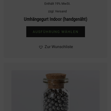
Enthält 19% MwSt.
zzgl.
Versand
Umhängegurt Indoor (handgenäht)
AUSFÜHRUNG WÄHLEN
Dieses
Produkt
Zur Wunschliste
weist
mehrere
Varianten
auf.
Die
Optionen
können
auf
der
Produktseite