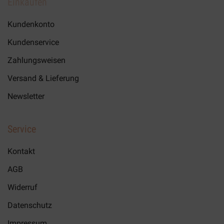
Einkaufen
Die
Optionen
Kundenkonto
können
Kundenservice
auf
Zahlungsweisen
der
Produktseite
Versand & Lieferung
gewählt
Newsletter
werden
Service
Kontakt
AGB
Widerruf
Datenschutz
Impressum