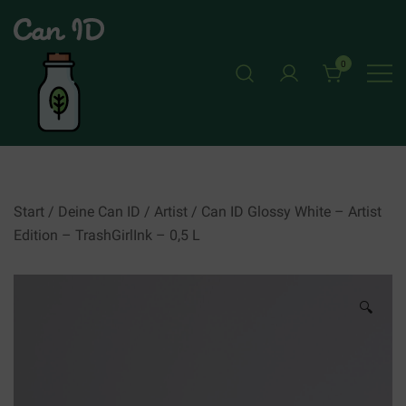
Skip
to
content
0
CAN ID
Start
/
Deine Can ID
/
Artist
/ Can ID Glossy White – Artist
Edition – TrashGirlInk – 0,5 L
🔍