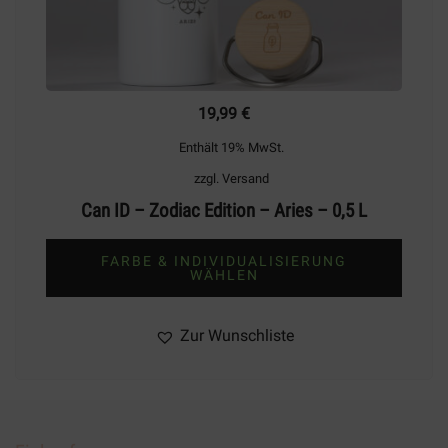
19,99
€
Enthält 19% MwSt.
zzgl.
Versand
Can ID – Zodiac Edition – Aries – 0,5 L
FARBE & INDIVIDUALISIERUNG
WÄHLEN
Dieses
Produkt
Zur Wunschliste
weist
mehrere
Varianten
auf.