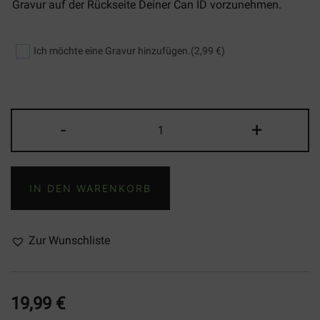
Gravur auf der Rückseite Deiner Can ID vorzunehmen.
Ich möchte eine Gravur hinzufügen.
(2,99 €)
Can
-
+
ID
Glossy
White
IN DEN WARENKORB
-
Artist
Edition
Zur Wunschliste
-
TrashGirlInk
-
19,99
€
0,5