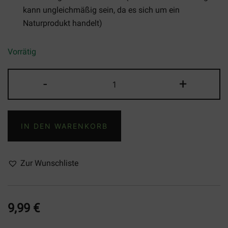
kann ungleichmäßig sein, da es sich um ein
Naturprodukt handelt)
Vorrätig
Can
-
+
ID
-
Teeaufsatz
IN DEN WARENKORB
Menge
Zur Wunschliste
9,99
€