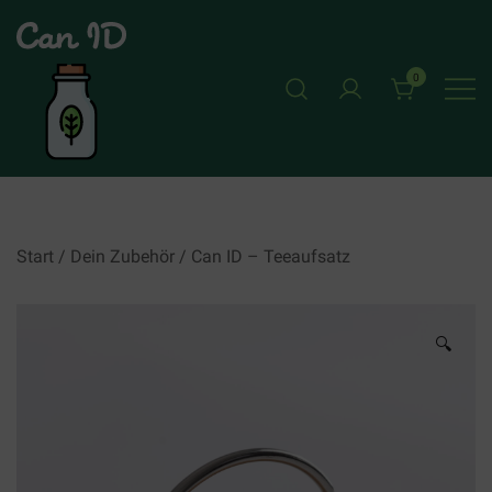
Skip
to
content
0
CAN ID
Start
/
Dein Zubehör
/ Can ID – Teeaufsatz
🔍