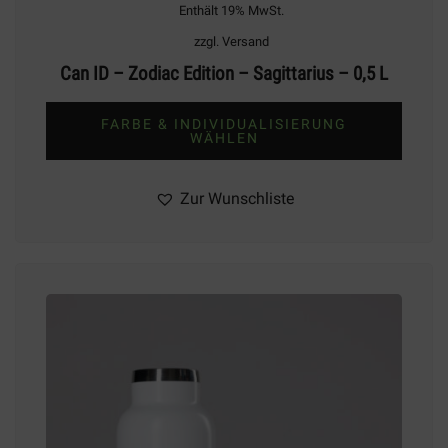
Enthält 19% MwSt.
zzgl.
Versand
Can ID – Zodiac Edition – Sagittarius – 0,5 L
FARBE & INDIVIDUALISIERUNG
WÄHLEN
Dieses
Produkt
Zur Wunschliste
weist
mehrere
Varianten
auf.
Die
Optionen
können
auf
der