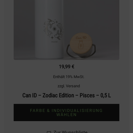
Produktseite
gewählt
werden
19,99
€
Enthält 19% MwSt.
zzgl.
Versand
Can ID – Zodiac Edition – Pisces – 0,5 L
FARBE & INDIVIDUALISIERUNG
WÄHLEN
Dieses
Produkt
Zur Wunschliste