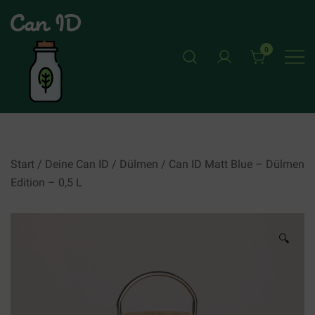
Skip
to
content
0
CAN ID
Start
/
Deine Can ID
/
Dülmen
/ Can ID Matt Blue – Dülmen
Edition – 0,5 L
🔍