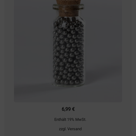
Die
Optionen
können
auf
der
Produktseite
gewählt
werden
6,99
€
Enthält 19% MwSt.
zzgl.
Versand