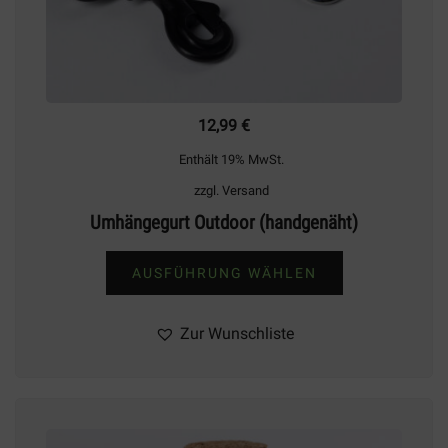
12,99
€
Enthält 19% MwSt.
zzgl.
Versand
Umhängegurt Outdoor (handgenäht)
AUSFÜHRUNG WÄHLEN
Dieses
Produkt
Zur Wunschliste
weist
mehrere
Varianten
auf.