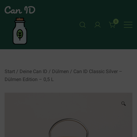
Skip
to
content
0
CAN ID
Start
/
Deine Can ID
/
Dülmen
/ Can ID Classic Silver –
Dülmen Edition – 0,5 L
🔍