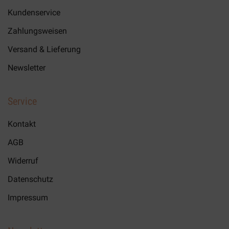
können
Kundenservice
auf
Zahlungsweisen
der
Produktseite
Versand & Lieferung
gewählt
Newsletter
werden
Service
Kontakt
AGB
Widerruf
Datenschutz
Impressum