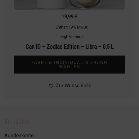
19,99
€
Enthält 19% MwSt.
zzgl.
Versand
Can ID – Zodiac Edition – Libra – 0,5 L
FARBE & INDIVIDUALISIERUNG
WÄHLEN
Dieses
Produkt
Zur Wunschliste
weist
mehrere
Varianten
auf.
Einkaufen
Die
Optionen
Kundenkonto